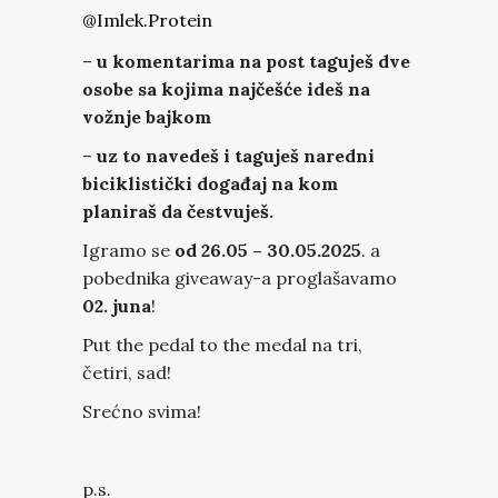
@imlek.protein
–
u komentarima na post taguješ dve
osobe sa kojima najčešće ideš na
vožnje bajkom
–
uz to navedeš i taguješ naredni
biciklistički događaj na kom
planiraš da čestvuješ.
Igramo se
od 26.05 – 30.05.2025
. a
pobednika giveaway-a proglašavamo
02. juna
!
Put the pedal to the medal na tri,
četiri, sad!
Srećno svima!
p.s.