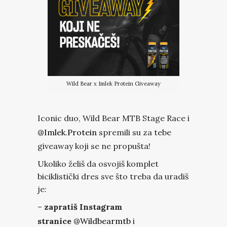
Wild Bear x Imlek Protein Giveaway
Iconic duo, Wild Bear MTB Stage Race i
@imlek.protein
spremili su za tebe
giveaway koji se ne propušta!
Ukoliko želiš da osvojiš komplet
biciklistički dres sve što treba da uradiš
je:
–
zapratiš Instagram
stranice
@wildbearmtb
i